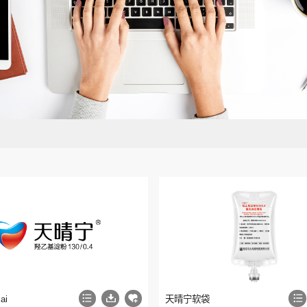
ai
天晴宁软袋