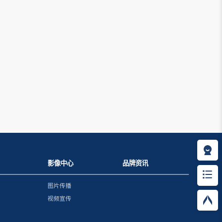
影像中心
品牌资讯
图片传播
视频宣传