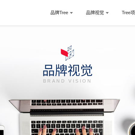
品牌Tree
品牌视觉
Tree
品牌视觉
BRAND VISION