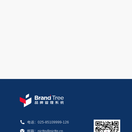
电话：025-85109999-126
邮箱：njcttq@njcttq.cn